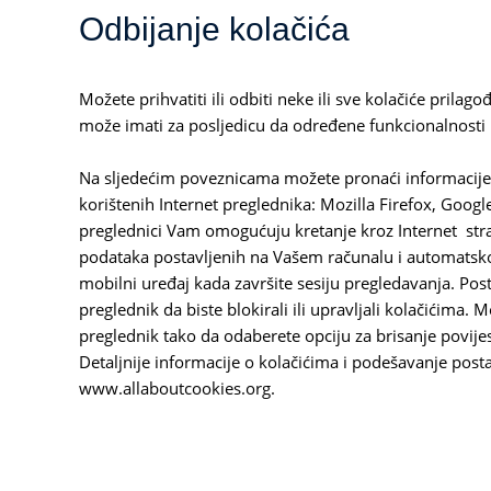
Odbijanje kolačića
Možete prihvatiti ili odbiti neke ili sve kolačiće pril
može imati za posljedicu da određene funkcionalnosti 
Na sljedećim poveznicama možete pronaći informacije 
korištenih Internet preglednika: Mozilla Firefox, Googl
preglednici Vam omogućuju kretanje kroz Internet str
podataka postavljenih na Vašem računalu i automatsko b
mobilni uređaj kada završite sesiju pregledavanja. Post
preglednik da biste blokirali ili upravljali kolačićima. M
preglednik tako da odaberete opciju za brisanje povijest
Detaljnije informacije o kolačićima i podešavanje post
www.allaboutcookies.org.