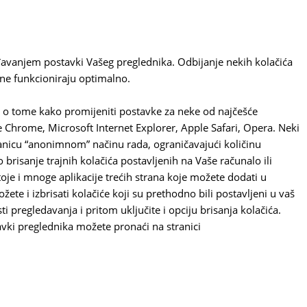
agođavanjem postavki Vašeg preglednika. Odbijanje nekih kolačića
ne funkcioniraju optimalno.
o tome kako promijeniti postavke za neke od najčešće
e Chrome, Microsoft Internet Explorer, Apple Safari, Opera. Neki
anicu “anonimnom” načinu rada, ograničavajući količinu
risanje trajnih kolačića postavljenih na Vaše računalo ili
oje i mnoge aplikacije trećih strana koje možete dodati u
ožete i izbrisati kolačiće koji su prethodno bili postavljeni u vaš
i pregledavanja i pritom uključite i opciju brisanja kolačića.
avki preglednika možete pronaći na stranici