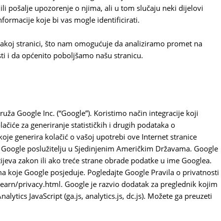
ili pošalje upozorenje o njima, ali u tom slučaju neki dijelovi
nformacije koje bi vas mogle identificirati.
vakoj stranici, što nam omogućuje da analiziramo promet na
sti i da općenito poboljšamo našu stranicu.
uža Google Inc. (“Google”). Koristimo način integracije koji
ačiće za generiranje statističkih i drugih podataka o
 koje generira kolačić o vašoj upotrebi ove Internet stranice
na Google poslužitelju u Sjedinjenim Američkim Državama. Google
ijeva zakon ili ako treće strane obrade podatke u ime Googlea.
 koje Google posjeduje. Pogledajte Google Pravila o privatnosti
earn/privacy.html. Google je razvio dodatak za preglednik kojim
lytics JavaScript (ga.js, analytics.js, dc.js). Možete ga preuzeti