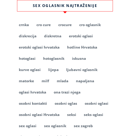
SEX OGLASNIK NAJTRAŽENIJE
crnka
cro cure
crocure
cro oglasnik
diskrecija
diskretna
erotski oglasi
erotski oglasi hrvatska
hotline Hrvatska
hotoglasi
hotoglasnik
iskusna
kurve oglasi
lijepa
ljubavni oglasnik
matorke
milf
mlada
napaljena
oglasi hrvatska
ona trazi njega
osobni kontakti
osobni oglas
osobni oglasi
osobni oglasi Hrvatska
seksi
seks oglasi
sex oglasi
sex oglasnik
sex zagreb