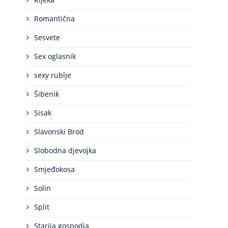
Romantična
Sesvete
Sex oglasnik
sexy rublje
Šibenik
Sisak
Slavonski Brod
Slobodna djevojka
Smjeđokosa
Solin
Split
Starija gospodja