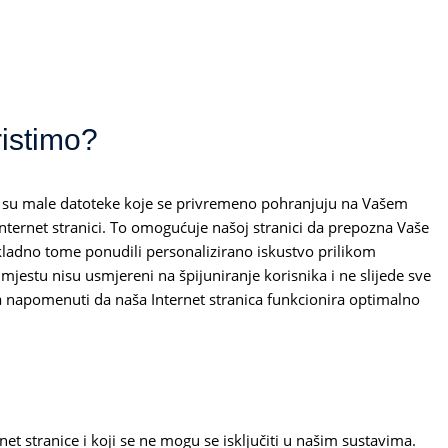
ristimo?
ies) su male datoteke koje se privremeno pohranjuju na Vašem
nternet stranici. To omogućuje našoj stranici da prepozna Vaše
ukladno tome ponudili personalizirano iskustvo prilikom
 mjestu nisu usmjereni na špijuniranje korisnika i ne slijede sve
eba napomenuti da naša Internet stranica funkcionira optimalno
net stranice i koji se ne mogu se isključiti u našim sustavima.