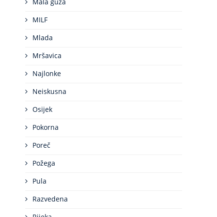
Mala guza
MILF
Mlada
Mršavica
Najlonke
Neiskusna
Osijek
Pokorna
Poreč
Požega
Pula
Razvedena
Rijeka