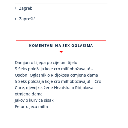
Zagreb
Zaprešić
KOMENTARI NA SEX OGLASIMA
Damjan
o
Lijepa po cijelom tijelu
5 Seks položaja koje cro milf obožavaju! -
Osobni Oglasnik
o
Ridjokosa otmjena dama
5 Seks položaja koje cro milf obožavaju! – Cro
Cure, djevojke, žene Hrvatska
o
Ridjokosa
otmjena dama
Jakov
o
kurvica sisak
Petar
o
Jeca milfa