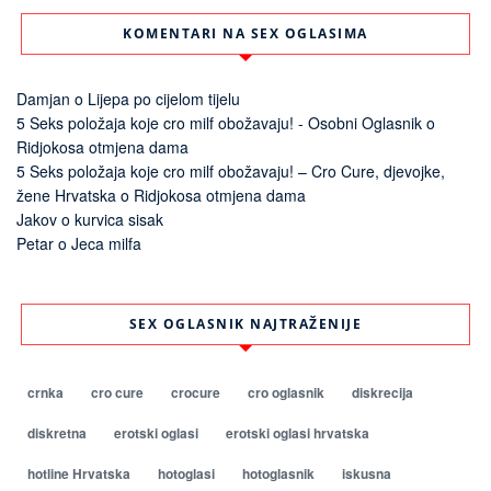
KOMENTARI NA SEX OGLASIMA
Damjan
o
Lijepa po cijelom tijelu
5 Seks položaja koje cro milf obožavaju! - Osobni Oglasnik
o
Ridjokosa otmjena dama
5 Seks položaja koje cro milf obožavaju! – Cro Cure, djevojke,
žene Hrvatska
o
Ridjokosa otmjena dama
Jakov
o
kurvica sisak
Petar
o
Jeca milfa
SEX OGLASNIK NAJTRAŽENIJE
crnka
cro cure
crocure
cro oglasnik
diskrecija
diskretna
erotski oglasi
erotski oglasi hrvatska
hotline Hrvatska
hotoglasi
hotoglasnik
iskusna