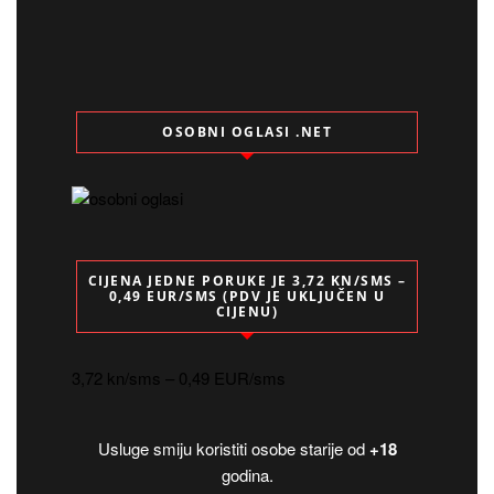
OSOBNI OGLASI .NET
CIJENA JEDNE PORUKE JE 3,72 KN/SMS –
0,49 EUR/SMS (PDV JE UKLJUČEN U
CIJENU)
3,72 kn/sms – 0,49 EUR/sms
Usluge smiju koristiti osobe starije od
+18
godina.