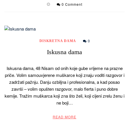
0 Comment
0
DISKRETNA DAMA
Iskusna dama
Iskusna dama, 48 Nisam od onih koje gube vrijeme na prazne
priče. Volim samouvjerene muškarce koji znaju voditi razgovor i
zadržati pažnju. Danju ozbiljna i profesionalna, a kad posao
završi – volim opušten razgovor, malo flerta i puno dobre
kemije. Tražim muškarca koji zna što želi, koji cijeni zrelu ženu i
ne boji…
READ MORE