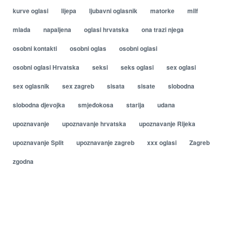
kurve oglasi
lijepa
ljubavni oglasnik
matorke
milf
mlada
napaljena
oglasi hrvatska
ona trazi njega
osobni kontakti
osobni oglas
osobni oglasi
osobni oglasi Hrvatska
seksi
seks oglasi
sex oglasi
sex oglasnik
sex zagreb
sisata
sisate
slobodna
slobodna djevojka
smjeđokosa
starija
udana
upoznavanje
upoznavanje hrvatska
upoznavanje Rijeka
upoznavanje Split
upoznavanje zagreb
xxx oglasi
Zagreb
zgodna