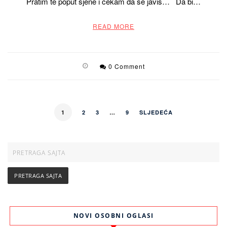
Pratim te poput sjene i čekam da se javiš… Da bi…
READ MORE
0 Comment
1
2
3
…
9
SLJEDEĆA
NOVI OSOBNI OGLASI