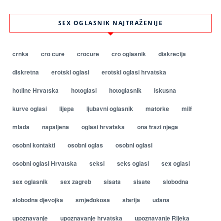
SEX OGLASNIK NAJTRAŽENIJE
crnka
cro cure
crocure
cro oglasnik
diskrecija
diskretna
erotski oglasi
erotski oglasi hrvatska
hotline Hrvatska
hotoglasi
hotoglasnik
iskusna
kurve oglasi
lijepa
ljubavni oglasnik
matorke
milf
mlada
napaljena
oglasi hrvatska
ona trazi njega
osobni kontakti
osobni oglas
osobni oglasi
osobni oglasi Hrvatska
seksi
seks oglasi
sex oglasi
sex oglasnik
sex zagreb
sisata
sisate
slobodna
slobodna djevojka
smjeđokosa
starija
udana
upoznavanje
upoznavanje hrvatska
upoznavanje Rijeka