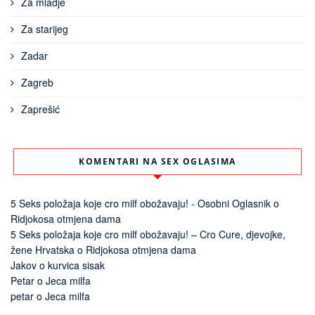
Za mladje
Za starijeg
Zadar
Zagreb
Zaprešić
KOMENTARI NA SEX OGLASIMA
5 Seks položaja koje cro milf obožavaju! - Osobni Oglasnik
o
Ridjokosa otmjena dama
5 Seks položaja koje cro milf obožavaju! – Cro Cure, djevojke,
žene Hrvatska
o
Ridjokosa otmjena dama
Jakov
o
kurvica sisak
Petar
o
Jeca milfa
petar
o
Jeca milfa