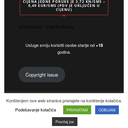
CIJENA JEDNE PORUKE JE 3,72 KN/SMS –
0,49 EUR/SMS (PDV JE UKLJUČEN U
CIJENU)
3,72 kn/sms – 0,49 EUR/sms
Usluge smiju koristiti osobe starije od
+18
godina.
Copyright issue
Korištenjem ove web stranice pristajete na korištenje kolačića.
Copyright 2024.
Podešavanje kolačića
PRIHVATAM
ODBIJAM
Designed by
VineThemes
Procitaj jos