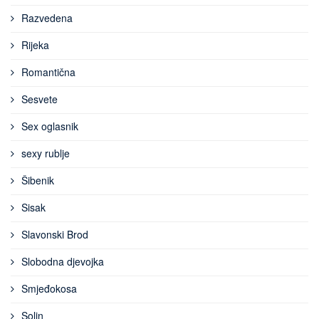
Razvedena
Rijeka
Romantična
Sesvete
Sex oglasnik
sexy rublje
Šibenik
Sisak
Slavonski Brod
Slobodna djevojka
Smjeđokosa
Solin