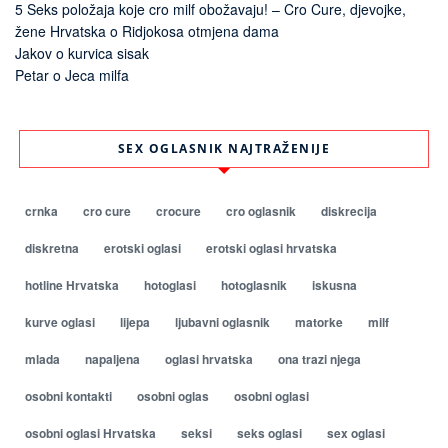
5 Seks položaja koje cro milf obožavaju! – Cro Cure, djevojke,
žene Hrvatska
o
Ridjokosa otmjena dama
Jakov
o
kurvica sisak
Petar
o
Jeca milfa
SEX OGLASNIK NAJTRAŽENIJE
crnka
cro cure
crocure
cro oglasnik
diskrecija
diskretna
erotski oglasi
erotski oglasi hrvatska
hotline Hrvatska
hotoglasi
hotoglasnik
iskusna
kurve oglasi
lijepa
ljubavni oglasnik
matorke
milf
mlada
napaljena
oglasi hrvatska
ona trazi njega
osobni kontakti
osobni oglas
osobni oglasi
osobni oglasi Hrvatska
seksi
seks oglasi
sex oglasi