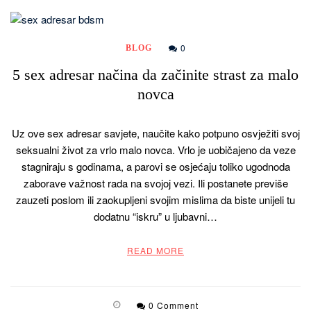
0
BLOG
5 sex adresar načina da začinite strast za malo
novca
Uz ove sex adresar savjete, naučite kako potpuno osvježiti svoj
seksualni život za vrlo malo novca. Vrlo je uobičajeno da veze
stagniraju s godinama, a parovi se osjećaju toliko ugodnoda
zaborave važnost rada na svojoj vezi. Ili postanete previše
zauzeti poslom ili zaokupljeni svojim mislima da biste unijeli tu
dodatnu “iskru” u ljubavni…
READ MORE
0 Comment