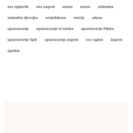
sex oglasnik
sex zagreb
sisata
sisate
slobodna
slobodna djevojka
smjeđokosa
starija
udana
upoznavanje
upoznavanje hrvatska
upoznavanje Rijeka
upoznavanje Split
upoznavanje zagreb
xxx oglasi
Zagreb
zgodna