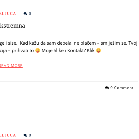
0
ELJUCA
kstremna
 i sise.. Kad kažu da sam debela, ne plačem – smiješim se. Tvoj
ija – prihvati to
Moje Slike i Kontakt? Klik
READ MORE
0 Comment
0
ELJUCA