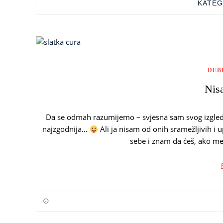
KATEG
DEB
Nis
Da se odmah razumijemo – svjesna sam svog izgleda i
najzgodnija…
Ali ja nisam od onih sramežljivih i u
sebe i znam da ćeš, ako me 