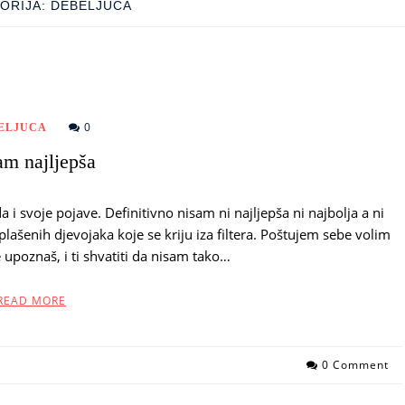
ORIJA:
DEBELJUCA
0
ELJUCA
am najljepša
 svoje pojave. Definitivno nisam ni najljepša ni najbolja a ni
plašenih djevojaka koje se kriju iza filtera. Poštujem sebe volim
upoznaš, i ti shvatiti da nisam tako…
READ MORE
0 Comment