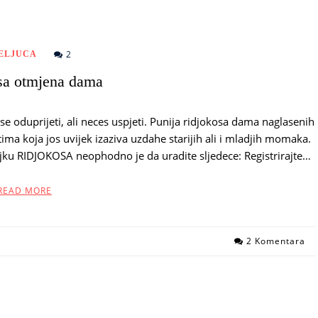
2
ELJUCA
sa otmjena dama
se oduprijeti, ali neces uspjeti. Punija ridjokosa dama naglasenih
ima koja jos uvijek izaziva uzdahe starijih ali i mladjih momaka.
jku RIDJOKOSA neophodno je da uradite sljedece: Registrirajte…
READ MORE
2 Komentara