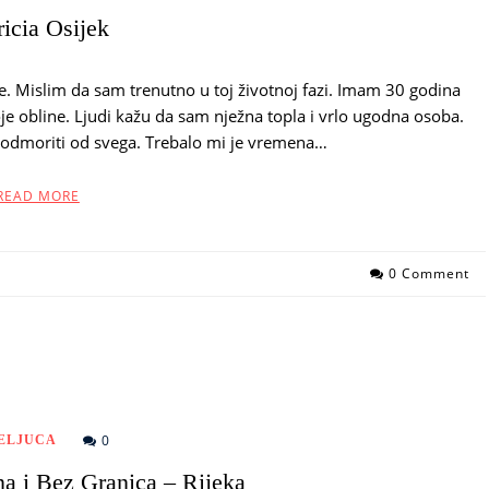
ricia Osijek
be. Mislim da sam trenutno u toj životnoj fazi. Imam 30 godina
e obline. Ljudi kažu da sam nježna topla i vrlo ugodna osoba.
 odmoriti od svega. Trebalo mi je vremena…
READ MORE
0 Comment
0
ELJUCA
na i Bez Granica – Rijeka