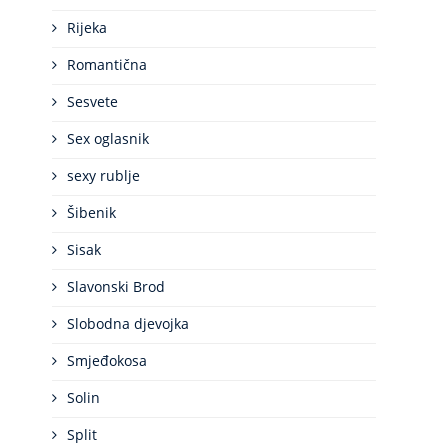
Rijeka
Romantična
Sesvete
Sex oglasnik
sexy rublje
Šibenik
Sisak
Slavonski Brod
Slobodna djevojka
Smjeđokosa
Solin
Split