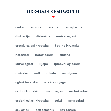
SEX OGLASNIK NAJTRAŽENIJE
crnka
cro cure
crocure
cro oglasnik
diskrecija
diskretna
erotski oglasi
erotski oglasi hrvatska
hotline Hrvatska
hotoglasi
hotoglasnik
iskusna
kurve oglasi
lijepa
ljubavni oglasnik
matorke
milf
mlada
napaljena
oglasi hrvatska
ona trazi njega
osobni kontakti
osobni oglas
osobni oglasi
osobni oglasi Hrvatska
seksi
seks oglasi
sex oglasi
sex oglasnik
sex zagreb