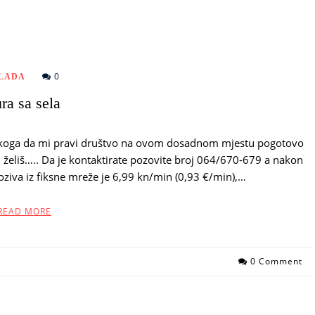
0
LADA
ra sa sela
 nekoga da mi pravi društvo na ovom dosadnom mjestu pogotovo
želiš….. Da je kontaktirate pozovite broj 064/670-679 a nakon
ziva iz fiksne mreže je 6,99 kn/min (0,93 €/min),…
READ MORE
0 Comment