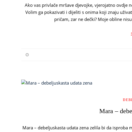
Ako vas privlače mršave djevojke, vjerojatno ovdje ne
Volim ga pokazivati ​​i dijeliti s onima koji znaju uži
pričam, zar ne dečki? Moje obline nis
DEB
Mara – debe
Mara – debeljuskasta udata zena zelila bi da isproba m