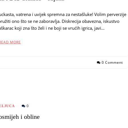
ckasta, vatrena i uvijek spremna za nestašluke! Volim perverzije
pružiti ono što se ne zaboravlja. Diskrecija obavezna, iskustvo
karac koji zna što želi i ne boji se vrućih igrica, javi…
READ MORE
0 Comment
0
ELJUCA
smijeh i obline