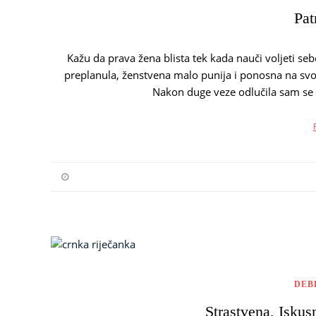
Pat
Kažu da prava žena blista tek kada nauči voljeti se
preplanula, ženstvena malo punija i ponosna na svoj
Nakon duge veze odlučila sam se
DEB
Strastvena, Iskus