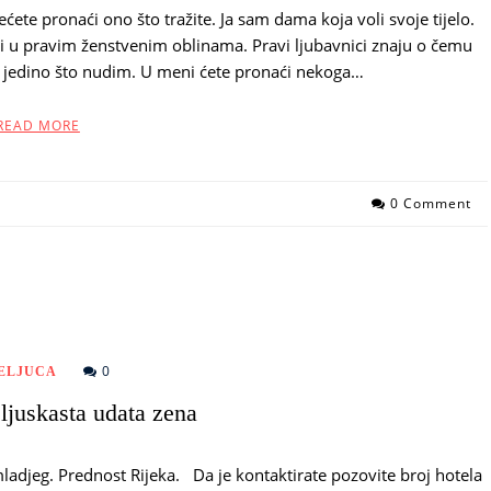
ćete pronaći ono što tražite. Ja sam dama koja voli svoje tijelo.
vati ​​u pravim ženstvenim oblinama. Pravi ljubavnici znaju o čemu
u jedino što nudim. U meni ćete pronaći nekoga…
READ MORE
0 Comment
0
ELJUCA
ljuskasta udata zena
ladjeg. Prednost Rijeka. Da je kontaktirate pozovite broj hotela