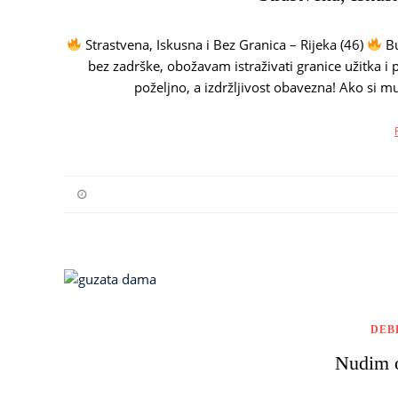
Strastvena, Iskusna i Bez Granica – Rijeka (46)
Bu
bez zadrške, obožavam istraživati granice užitka i 
poželjno, a izdržljivost obavezna! Ako si muš
DEB
Nudim o