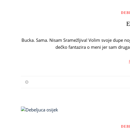
DEB
E
Bucka. Sama. Nisam Sramežljiva! Volim svoje dupe noge
dečko fantazira o meni jer sam drugač
DEB