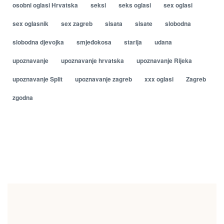
osobni oglasi Hrvatska
seksi
seks oglasi
sex oglasi
sex oglasnik
sex zagreb
sisata
sisate
slobodna
slobodna djevojka
smjeđokosa
starija
udana
upoznavanje
upoznavanje hrvatska
upoznavanje Rijeka
upoznavanje Split
upoznavanje zagreb
xxx oglasi
Zagreb
zgodna