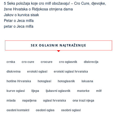
5 Seks položaja koje cro milf obožavaju! – Cro Cure, djevojke,
žene Hrvatska
o
Ridjokosa otmjena dama
Jakov
o
kurvica sisak
Petar
o
Jeca milfa
petar
o
Jeca milfa
SEX OGLASNIK NAJTRAŽENIJE
crnka
cro cure
crocure
cro oglasnik
diskrecija
diskretna
erotski oglasi
erotski oglasi hrvatska
hotline Hrvatska
hotoglasi
hotoglasnik
iskusna
kurve oglasi
lijepa
ljubavni oglasnik
matorke
milf
mlada
napaljena
oglasi hrvatska
ona trazi njega
osobni kontakti
osobni oglas
osobni oglasi