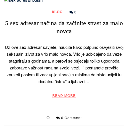
0
BLOG
5 sex adresar načina da začinite strast za malo
novca
Uz ove sex adresar savjete, naučite kako potpuno osvježiti svoj
seksualni život za vrlo malo novca. Vrlo je uobičajeno da veze
stagniraju s godinama, a parovi se osjećaju toliko ugodnoda
zaborave važnost rada na svojoj vezi. Ili postanete previše
zauzeti poslom ili zaokupljeni svojim mislima da biste unijeli tu
dodatnu “iskru” u ljubavni…
READ MORE
0 Comment