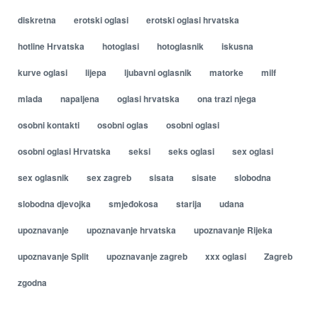
diskretna
erotski oglasi
erotski oglasi hrvatska
hotline Hrvatska
hotoglasi
hotoglasnik
iskusna
kurve oglasi
lijepa
ljubavni oglasnik
matorke
milf
mlada
napaljena
oglasi hrvatska
ona trazi njega
osobni kontakti
osobni oglas
osobni oglasi
osobni oglasi Hrvatska
seksi
seks oglasi
sex oglasi
sex oglasnik
sex zagreb
sisata
sisate
slobodna
slobodna djevojka
smjeđokosa
starija
udana
upoznavanje
upoznavanje hrvatska
upoznavanje Rijeka
upoznavanje Split
upoznavanje zagreb
xxx oglasi
Zagreb
zgodna