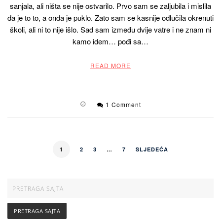
sanjala, ali ništa se nije ostvarilo. Prvo sam se zaljubila i mislila
da je to to, a onda je puklo. Zato sam se kasnije odlučila okrenuti
školi, ali ni to nije išlo. Sad sam između dvije vatre i ne znam ni
kamo idem… pođi sa…
READ MORE
1 Comment
1
2
3
…
7
SLJEDEĆA