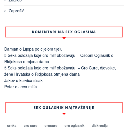
Zaprešić
KOMENTARI NA SEX OGLASIMA
Damjan
o
Lijepa po cijelom tijelu
5 Seks položaja koje cro milf obožavaju! - Osobni Oglasnik
o
Ridjokosa otmjena dama
5 Seks položaja koje cro milf obožavaju! – Cro Cure, djevojke,
žene Hrvatska
o
Ridjokosa otmjena dama
Jakov
o
kurvica sisak
Petar
o
Jeca milfa
SEX OGLASNIK NAJTRAŽENIJE
crnka
cro cure
crocure
cro oglasnik
diskrecija