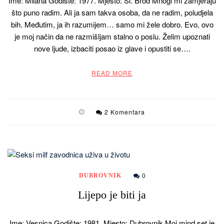
Ime: Milana Godište: 1977. Mjesto: Sl. Brod Mnogi mi zamjeraju
što puno radim. Ali ja sam takva osoba, da ne radim, poludjela
bih. Međutim, ja ih razumijem… samo mi žele dobro. Evo, ovo
je moj način da ne razmišljam stalno o poslu. Želim upoznati
nove ljude, izbaciti posao iz glave i opustiti se….
READ MORE
2 Komentara
0
DUBROVNIK
Lijepo je biti ja
Ime: Vesnica Godište: 1981. Mjesto: Dubrovnik Moj mind set je