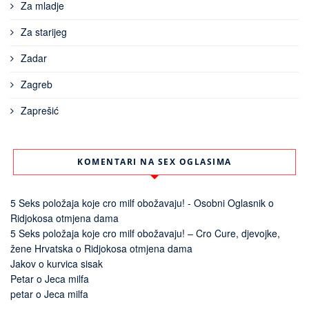
Za mladje
Za starijeg
Zadar
Zagreb
Zaprešić
KOMENTARI NA SEX OGLASIMA
5 Seks položaja koje cro milf obožavaju! - Osobni Oglasnik
o
Ridjokosa otmjena dama
5 Seks položaja koje cro milf obožavaju! – Cro Cure, djevojke,
žene Hrvatska
o
Ridjokosa otmjena dama
Jakov
o
kurvica sisak
Petar
o
Jeca milfa
petar
o
Jeca milfa