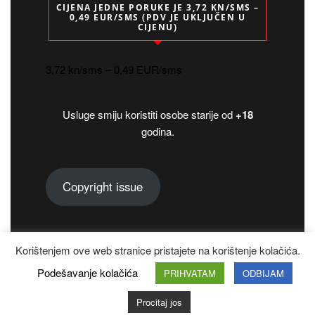
CIJENA JEDNE PORUKE JE 3,72 KN/SMS –
0,49 EUR/SMS (PDV JE UKLJUČEN U
CIJENU)
3,72 kn/sms – 0,49 EUR/sms
Usluge smiju koristiti osobe starije od
+18
godina.
Copyright issue
Korištenjem ove web stranice pristajete na korištenje kolačića.
Copyright 2024.
Podešavanje kolačića
PRIHVATAM
ODBIJAM
Designed by
VineThemes
Procitaj jos