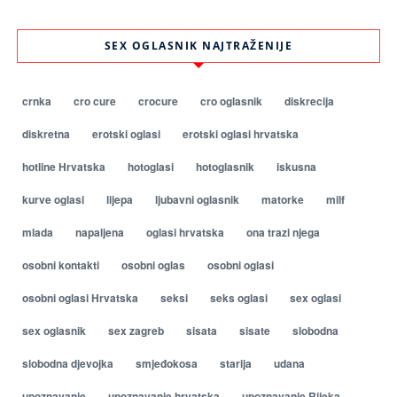
SEX OGLASNIK NAJTRAŽENIJE
crnka
cro cure
crocure
cro oglasnik
diskrecija
diskretna
erotski oglasi
erotski oglasi hrvatska
hotline Hrvatska
hotoglasi
hotoglasnik
iskusna
kurve oglasi
lijepa
ljubavni oglasnik
matorke
milf
mlada
napaljena
oglasi hrvatska
ona trazi njega
osobni kontakti
osobni oglas
osobni oglasi
osobni oglasi Hrvatska
seksi
seks oglasi
sex oglasi
sex oglasnik
sex zagreb
sisata
sisate
slobodna
slobodna djevojka
smjeđokosa
starija
udana
upoznavanje
upoznavanje hrvatska
upoznavanje Rijeka