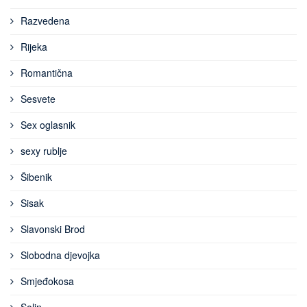
Razvedena
Rijeka
Romantična
Sesvete
Sex oglasnik
sexy rublje
Šibenik
Sisak
Slavonski Brod
Slobodna djevojka
Smjeđokosa
Solin