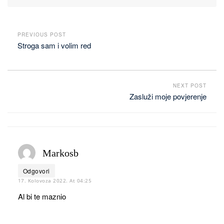
PREVIOUS POST
Stroga sam i volim red
NEXT POST
Zasluži moje povjerenje
Markosb
Odgovori
17. Kolovoza 2022. At 04:25
Al bi te maznio