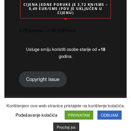
CIJENA JEDNE PORUKE JE 3,72 KN/SMS –
0,49 EUR/SMS (PDV JE UKLJUČEN U
CIJENU)
3,72 kn/sms – 0,49 EUR/sms
Usluge smiju koristiti osobe starije od
+18
godina.
Copyright issue
Korištenjem ove web stranice pristajete na korištenje kolačića.
Copyright 2024.
Podešavanje kolačića
PRIHVATAM
ODBIJAM
Designed by
VineThemes
Procitaj jos