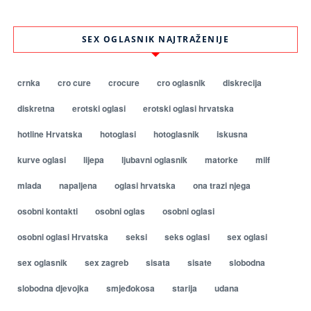
SEX OGLASNIK NAJTRAŽENIJE
crnka
cro cure
crocure
cro oglasnik
diskrecija
diskretna
erotski oglasi
erotski oglasi hrvatska
hotline Hrvatska
hotoglasi
hotoglasnik
iskusna
kurve oglasi
lijepa
ljubavni oglasnik
matorke
milf
mlada
napaljena
oglasi hrvatska
ona trazi njega
osobni kontakti
osobni oglas
osobni oglasi
osobni oglasi Hrvatska
seksi
seks oglasi
sex oglasi
sex oglasnik
sex zagreb
sisata
sisate
slobodna
slobodna djevojka
smjeđokosa
starija
udana