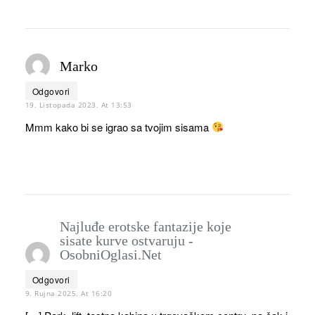
Marko
Odgovori
19. Listopada 2023. At 13:53
Mmm kako bi se igrao sa tvojim sisama
Najluđe erotske fantazije koje
sisate kurve ostvaruju -
OsobniOglasi.Net
Odgovori
9. Rujna 2025. At 16:20