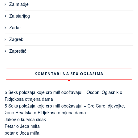
Za mladje
Za starijeg
Zadar
Zagreb
Zaprešić
KOMENTARI NA SEX OGLASIMA
5 Seks položaja koje cro milf obožavaju! - Osobni Oglasnik
o
Ridjokosa otmjena dama
5 Seks položaja koje cro milf obožavaju! – Cro Cure, djevojke,
žene Hrvatska
o
Ridjokosa otmjena dama
Jakov
o
kurvica sisak
Petar
o
Jeca milfa
petar
o
Jeca milfa