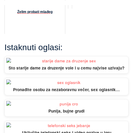
Želim probati mlađeg
Istaknuti oglasi:
Sto starije dame za druzenje vole i u cemu najvise uzivaju?
Pronađite osobu za nezaboravnu večer, sex oglasnik…
Punija, bujne grudi
Uključite telefonski seks i video pozive u igru