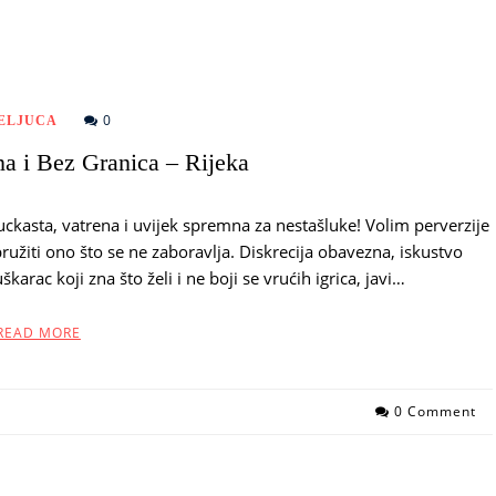
0
ELJUCA
na i Bez Granica – Rijeka
ckasta, vatrena i uvijek spremna za nestašluke! Volim perverzije
pružiti ono što se ne zaboravlja. Diskrecija obavezna, iskustvo
karac koji zna što želi i ne boji se vrućih igrica, javi…
READ MORE
0 Comment