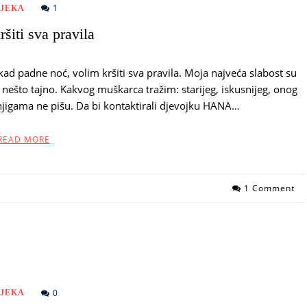
1
IJEKA
šiti sva pravila
kad padne noć, volim kršiti sva pravila. Moja najveća slabost su
nešto tajno. Kakvog muškarca tražim: starijeg, iskusnijeg, onog
 knjigama ne pišu. Da bi kontaktirali djevojku HANA…
READ MORE
1 Comment
0
IJEKA