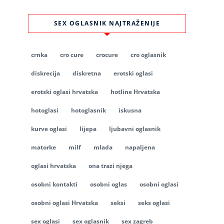
SEX OGLASNIK NAJTRAŽENIJE
crnka
cro cure
crocure
cro oglasnik
diskrecija
diskretna
erotski oglasi
erotski oglasi hrvatska
hotline Hrvatska
hotoglasi
hotoglasnik
iskusna
kurve oglasi
lijepa
ljubavni oglasnik
matorke
milf
mlada
napaljena
oglasi hrvatska
ona trazi njega
osobni kontakti
osobni oglas
osobni oglasi
osobni oglasi Hrvatska
seksi
seks oglasi
sex oglasi
sex oglasnik
sex zagreb