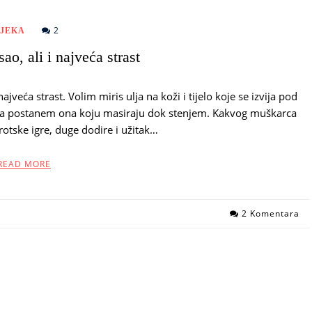
2
IJEKA
ao, ali i najveća strast
ajveća strast. Volim miris ulja na koži i tijelo koje se izvija pod
d ja postanem ona koju masiraju dok stenjem. Kakvog muškarca
erotske igre, duge dodire i užitak…
READ MORE
2 Komentara