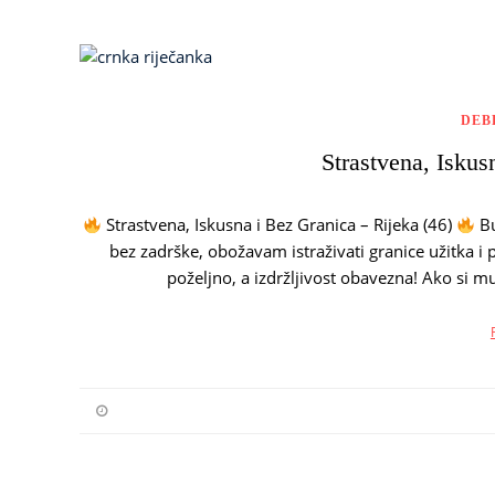
DEB
Strastvena, Iskus
Strastvena, Iskusna i Bez Granica – Rijeka (46)
Bu
bez zadrške, obožavam istraživati granice užitka i 
poželjno, a izdržljivost obavezna! Ako si muš