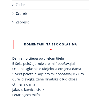
Zadar
Zagreb
Zaprešić
KOMENTARI NA SEX OGLASIMA
Damjan
o
Lijepa po cijelom tijelu
5 Seks položaja koje cro milf obožavaju! -
Osobni Oglasnik
o
Ridjokosa otmjena dama
5 Seks položaja koje cro milf obožavaju! – Cro
Cure, djevojke, žene Hrvatska
o
Ridjokosa
otmjena dama
Jakov
o
kurvica sisak
Petar
o
Jeca milfa