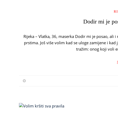
R
Dodir mi je pos
Rijeka – Vlatka, 36, maserka Dodir mi je posao, ali i n
prstima. Još više volim kad se uloge zamijene i ka
tražim: onog koji voli 