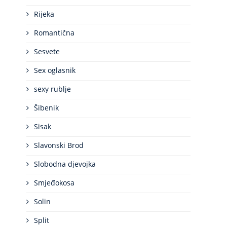
Rijeka
Romantična
Sesvete
Sex oglasnik
sexy rublje
Šibenik
Sisak
Slavonski Brod
Slobodna djevojka
Smjeđokosa
Solin
Split