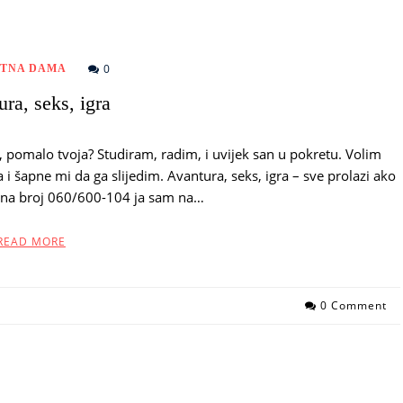
0
ETNA DAMA
ra, seks, igra
 pomalo tvoja? Studiram, radim, i uvijek san u pokretu. Volim
a i šapne mi da ga slijedim. Avantura, seks, igra – sve prolazi ako
 na broj 060/600-104 ja sam na…
READ MORE
0 Comment