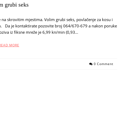
m grubi seks
že na skrovitim mjestima. Volim grubi seks, povlačenje za kosu i
lim. Da je kontaktirate pozovite broj 064/670-679 a nakon poruke
oziva iz fiksne mreže je 6,99 kn/min (0,93…
READ MORE
0 Comment